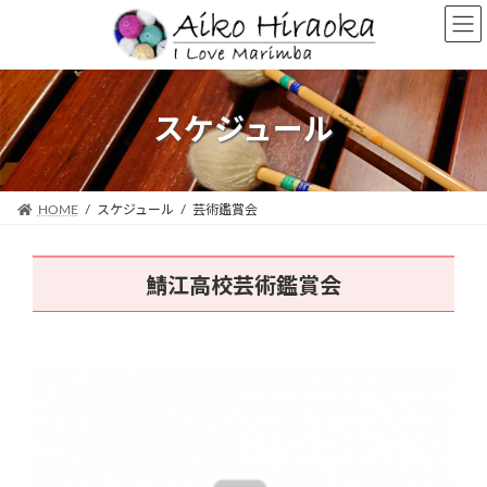
コ
ナ
ン
ビ
テ
ゲ
ン
ー
ツ
シ
スケジュール
へ
ョ
ス
ン
キ
に
ッ
移
HOME
スケジュール
芸術鑑賞会
プ
動
鯖江高校芸術鑑賞会