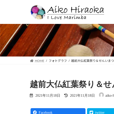
コ
ナ
ン
ビ
テ
ゲ
ン
ー
ツ
シ
へ
ョ
ス
ン
キ
に
ッ
移
プ
動
HOME
フォトグラフ
越前大仏紅葉祭り＆せんいまつ
越前大仏紅葉祭り＆せ
最
2021年11月18日
2021年11月18日
aiko-
終
更
Facebook
twitter