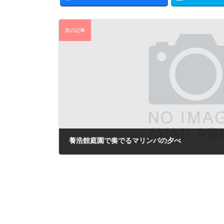
新
日
前の記事
時
:
養浩館庭園で奏でるマリンバの夕べ
2021年11月18日